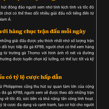
u hút đông đảo người xem nhờ tính kịch tính và tốc độ
i chơi có thể theo dõi nhiều giải đấu nổi tiếng đến từ
Nam Á.
ới hàng chục trận đấu mỗi ngày
hững giải đấu được yêu thích nhất nhờ số lượng trận
eo dõi trực tiếp đá gà KP88, người chơi có thể xem hàng
g từ trường gà Thomo với hình ảnh rõ nét và đường
thường được tuyển chọn kỹ lưỡng, có thể lực tốt và kỹ
ấu có tỷ lệ cược hấp dẫn
ừ Philippines cũng thu hút sự quan tâm lớn của cộng
ếp đá gà KP88, người xem sẽ được theo dõi những trận
ng về tốc độ, sức bền và khả năng tấn công linh hoạt.
ỷ lệ cược đa dạng và cạnh tranh, tạo cơ hội cho người