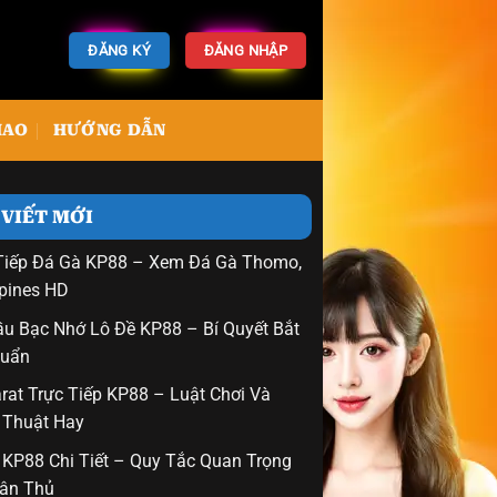
ĐĂNG KÝ
ĐĂNG NHẬP
HAO
HƯỚNG DẪN
 VIẾT MỚI
Tiếp Đá Gà KP88 – Xem Đá Gà Thomo,
ppines HD
ầu Bạc Nhớ Lô Đề KP88 – Bí Quyết Bắt
huẩn
rat Trực Tiếp KP88 – Luật Chơi Và
 Thuật Hay
 KP88 Chi Tiết – Quy Tắc Quan Trọng
ân Thủ