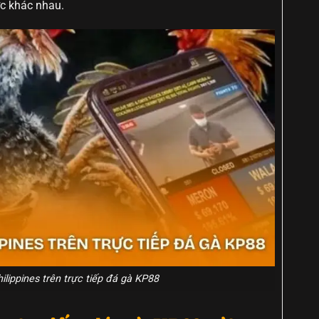
ợc khác nhau.
ilippines trên trực tiếp đá gà KP88