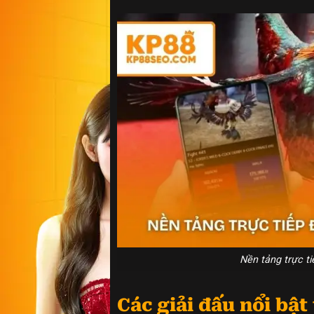
Nền tảng trực t
Các giải đấu nổi bật 