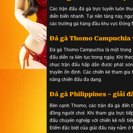
Các trận đấu đá gà trực tuyến luôn th
diễn biến nhanh. Tại nền tảng này, ngườ
các trường gà hàng đầu khu vực Đông 
Đá gà Thomo Campuchia v
Đá gà Thomo Campuchia là một trong n
đấu diễn ra liên tục trong ngày. Khi th
chục trận đấu hấp dẫn được phát són
truyền ổn định. Các chiến kê tham gia 
năng chiến đấu đa dạng.
Đá gà Philippines – giải đ
Bên cạnh Thomo, các trận đá gà đến t
đồng người chơi. Khi tham gia trực ti
đấu chuyên nghiệp với chiến kê nổi tiế
Điểm đặc biệt của giải đấu này nằm ở t