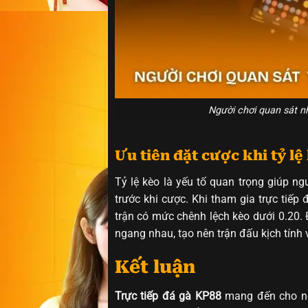
Người chơi quan sát nh
Ưu tiên đặt cược khi tỷ lệ
Tỷ lệ kèo là yếu tố quan trọng giúp n
trước khi cược. Khi tham gia trực tiế
trận có mức chênh lệch kèo dưới 0.20.
ngang nhau, tạo nên trận đấu kịch tính
Kết luận
Trực tiếp đá gà KP88
mang đến cho ngư