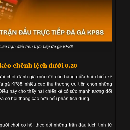
iều trận đấu trên trực tiếp đá gà KP88
 kèo chênh lệch dưới 0.20
gười chơi đánh giá mức độ cân bằng giữa hai chiến kê
p đá gà KP88, nhiều cao thủ thường ưu tiên chọn những
 Điều này cho thấy hai chiến kê có sức mạnh tương đối
 và cơ hội thắng cao hơn nếu phân tích đúng.
ời chơi cơ hội theo dõi những trận đấu kịch tính từ