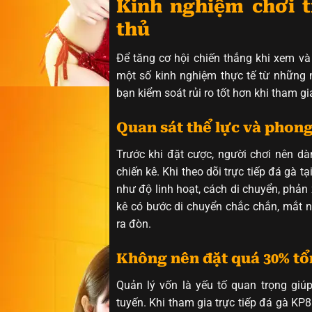
Kinh nghiệm chơi t
thủ
Để tăng cơ hội chiến thắng khi xem và
một số kinh nghiệm thực tế từ những 
bạn kiểm soát rủi ro tốt hơn khi tham gi
Quan sát thể lực và phong 
Trước khi đặt cược, người chơi nên dà
chiến kê. Khi theo dõi trực tiếp đá gà tạ
như độ linh hoạt, cách di chuyển, phả
kê có bước di chuyển chắc chắn, mắt n
ra đòn.
Không nên đặt quá 30% tổ
Quản lý vốn là yếu tố quan trọng giúp
tuyến. Khi tham gia trực tiếp đá gà K