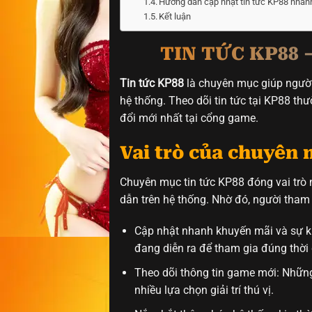
Hướng dẫn cập nhật tin tức KP88 nhan
Kết luận
TIN TỨC KP88 
Tin tức KP88
là chuyên mục giúp người
hệ thống. Theo dõi tin tức tại KP88 t
đổi mới nhất tại cổng game.
Vai trò của chuyên 
Chuyên mục tin tức KP88 đóng vai trò 
dẫn trên hệ thống. Nhờ đó, người tham g
Cập nhật nhanh khuyến mãi và sự ki
đang diễn ra để tham gia đúng thời
Theo dõi thông tin game mới: Những
nhiều lựa chọn giải trí thú vị.