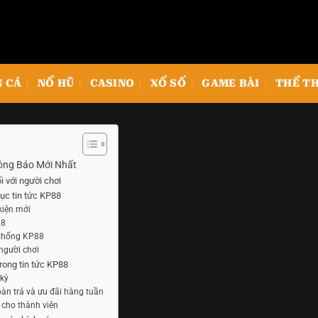
 CÁ
NỔ HŨ
CASINO
XỔ SỐ
GAME BÀI
THỂ T
ông Báo Mới Nhất
i với người chơi
ục tin tức KP88
kiện mới
88
 thống KP88
người chơi
rong tin tức KP88
 kỳ
oàn trả và ưu đãi hàng tuần
cho thành viên