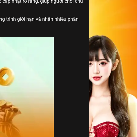
c cập nhật rõ ràng, giúp người chơi chủ
ng trình giới hạn và nhận nhiều phần