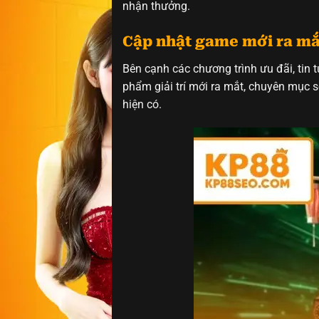
nhận thưởng.
Cập nhật game mới ra mắ
Bên cạnh các chương trình ưu đãi, tin 
phẩm giải trí mới ra mắt, chuyên mục sẽ
hiện có.