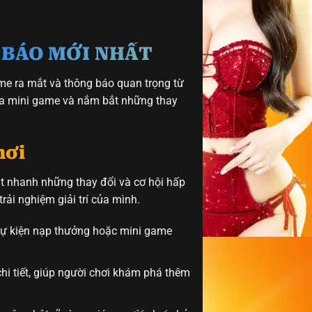
G BÁO MỚI NHẤT
me ra mắt và thông báo quan trọng từ
gia mini game và nắm bắt những thay
hơi
ắt nhanh những thay đổi và cơ hội hấp
rải nghiệm giải trí của mình.
sự kiện nạp thưởng hoặc mini game
i tiết, giúp người chơi khám phá thêm