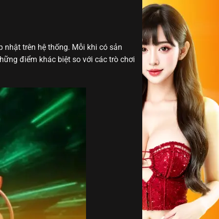
 nhật trên hệ thống. Mỗi khi có sản
những điểm khác biệt so với các trò chơi