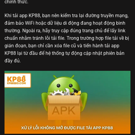
chính thức.
Khi tải app KP88, bạn nên kiểm tra lại đường truyền mạng,
đảm bảo WiFi hoặc dữ liệu di động đang hoạt động bình
thường. Ngoài ra, hãy truy cập đúng trang chủ để lấy link
chuẩn nhằm tránh lỗi tải file. Trong trường hợp file tải về bị
gián đoạn, bạn chỉ cần xóa file cũ và tiến hành tải app
KP88 lại từ đầu để hệ thống tự động cập nhật phiên bản
đầy đủ.