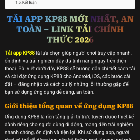
Kết luận
TẢI APP KP88 MỚI NHẤT, AN
TOÀN – LINK TẢI CHÍNH
THỨC 2026
Tải app KP88
là lựa chọn giúp người chơi truy cập nhanh,
ổn định và trải nghiệm đầy đủ tính năng ngay trên điện
thoại. Bài viết dưới đây KP88 sẽ hướng dẫn chi tiết cách tải
và cài đặt ứng dụng KP88 cho Android, iOS, các bước cài
đặt – đăng nhập và cách xử lý những lỗi thường gặp để
bạn sử dụng ứng dụng dễ dàng, an toàn.
Giới thiệu tổng quan về ứng dụng KP88
Ứng dụng KP88 là nền tảng giải trí trực tuyến được thiết kế
dành riêng cho người dùng di động, mang đến trải nghiệm
nhanh chóng, ổn định và tiện lợi. Khi sử dụng app, người