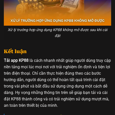
Xử lý trường hợp ứng dụng KP88 không mở được sau khi cài
đặt
Kết luận
Tải app KP88
là cách nhanh nhất giúp người dùng truy cập
nền tảng mọi lúc mọi nơi với trải nghiệm ổn định và tiện lợi
trên điện thoại. Chỉ cần thực hiện đúng theo các bước
hướng dẫn, người dùng có thể hoàn tất quá trình cài đặt
trong vài phút và bắt đầu sử dụng ứng dụng một cách dễ
dàng. Hy vọng những thông tin trên sẽ giúp bạn tải và cài
đặt KP88 thành công và có trải nghiệm sử dụng mượt mà,
an toàn trên thiết bị của mình.