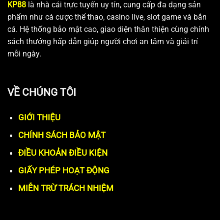
KP88
là nhà cái trực tuyến uy tín, cung cấp đa dạng sản
phẩm như cá cược thể thao, casino live, slot game và bắn
cá. Hệ thống bảo mật cao, giao diện thân thiện cùng chính
sách thưởng hấp dẫn giúp người chơi an tâm và giải trí
mỗi ngày.
VỀ CHÚNG TÔI
GIỚI THIỆU
CHÍNH SÁCH BẢO MẬT
ĐIỀU KHOẢN ĐIỀU KIỆN
GIẤY PHÉP HOẠT ĐỘNG
MIỄN TRỪ TRÁCH NHIỆM