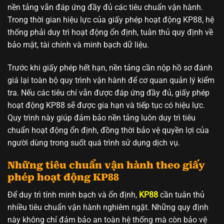
nền tảng vẫn đáp ứng đầy đủ các tiêu chuẩn vận hành.
Trong thời gian hiệu lực của giấy phép hoạt động KP88, hệ
thống phải duy trì hoạt động ổn định, tuân thủ quy định về
bảo mật, tài chính và minh bạch dữ liệu.
Trước khi giấy phép hết hạn, nền tảng cần nộp hồ sơ đánh
giá lại toàn bộ quy trình vận hành để cơ quan quản lý kiểm
tra. Nếu các tiêu chí vẫn được đáp ứng đầy đủ, giấy phép
hoạt động KP88 sẽ được gia hạn và tiếp tục có hiệu lực.
Quy trình này giúp đảm bảo nền tảng luôn duy trì tiêu
chuẩn hoạt động ổn định, đồng thời bảo vệ quyền lợi của
người dùng trong suốt quá trình sử dụng dịch vụ.
Những tiêu chuẩn vận hành theo giấy
phép hoạt động KP88
Để duy trì tính minh bạch và ổn định,
KP88
cần tuân thủ
nhiều tiêu chuẩn vận hành nghiêm ngặt. Những quy định
này không chỉ đảm bảo an toàn hệ thống mà còn bảo vệ