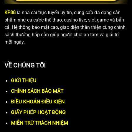
KP88
là nhà cái trực tuyến uy tín, cung cấp đa dạng sản
phẩm như cá cược thể thao, casino live, slot game và bắn
cá. Hệ thống bảo mật cao, giao diện thân thiện cùng chính
sách thưởng hấp dẫn giúp người chơi an tâm và giải trí
mỗi ngày.
VỀ CHÚNG TÔI
GIỚI THIỆU
CHÍNH SÁCH BẢO MẬT
ĐIỀU KHOẢN ĐIỀU KIỆN
GIẤY PHÉP HOẠT ĐỘNG
MIỄN TRỪ TRÁCH NHIỆM