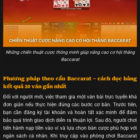
Những chiến thuật cược thông minh giúp nâng cao cơ hội thắng
Baccarat
Phương pháp theo cầu Baccarat – cách đọc bảng
kết quả 20 ván gần nhất
Đối với người mới, việc tham gia một ván bài trực tuyến khá
đơn giản nếu thực hiện đúng các bước cơ bản. Trước tiên,
bạn cần đăng ký tài khoản và hoàn tất xác minh để đảm
bảo quá trình giao dịch diễn ra thuận lợi. Sau đó, người chơi
tiến hành nạp tiền vào ví và lựa chọn bàn cược phù hợp với
ngân sách cá nhân. Khi truy cập vào phòng chơi Baccarat