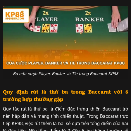
Ba cửa cược Player, Banker và Tie trong Baccarat KP88
Quy định rút lá thứ ba trong Baccarat với 6
trường hợp thường gặp
Quy tắc rút lá thứ ba là điểm đặc trưng khiến Baccarat trở
nên hấp dẫn và mang tính chiến thuật. Trong Baccarat trực
tiếp KP88, việc rút thêm lá bài sẽ dựa trên tổng điểm của hai
lá đầu tiên. Nếu tổng điểm từ 0 đến 5, hệ thống thường sẽ