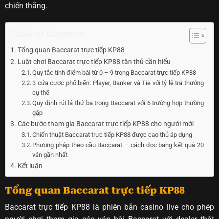
chiến thắng.
Table of Contents
Tổng quan Baccarat trực tiếp KP88
Luật chơi Baccarat trực tiếp KP88 tân thủ cần hiểu
Quy tắc tính điểm bài từ 0 – 9 trong Baccarat trực tiếp KP88
3 cửa cược phổ biến: Player, Banker và Tie với tỷ lệ trả thưởng
cụ thể
Quy định rút lá thứ ba trong Baccarat với 6 trường hợp thường
gặp
Các bước tham gia Baccarat trực tiếp KP88 cho người mới
Chiến thuật Baccarat trực tiếp KP88 được cao thủ áp dụng
Phương pháp theo cầu Baccarat – cách đọc bảng kết quả 20
ván gần nhất
Kết luận
Tổng quan Baccarat trực tiếp KP88
Baccarat trực tiếp KP88 là phiên bản casino live cho phép