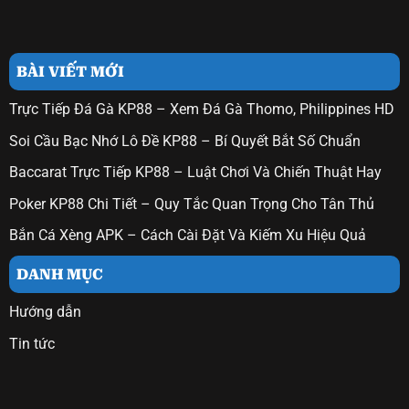
BÀI VIẾT MỚI
Trực Tiếp Đá Gà KP88 – Xem Đá Gà Thomo, Philippines HD
Soi Cầu Bạc Nhớ Lô Đề KP88 – Bí Quyết Bắt Số Chuẩn
Baccarat Trực Tiếp KP88 – Luật Chơi Và Chiến Thuật Hay
Poker KP88 Chi Tiết – Quy Tắc Quan Trọng Cho Tân Thủ
Bắn Cá Xèng APK – Cách Cài Đặt Và Kiếm Xu Hiệu Quả
DANH MỤC
Hướng dẫn
Tin tức