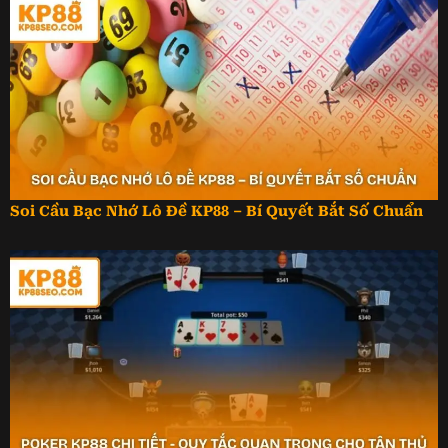
Soi Cầu Bạc Nhớ Lô Đề KP88 – Bí Quyết Bắt Số Chuẩn