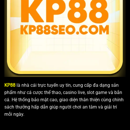
KP88 com
150+ bàn casino trực tuyến phát sóng 24/7
Casino live mang đến không khí sòng bài chân thực
với hơn 150 bàn phát sóng liên tục 24/7. Các trò chơi
nổi bật gồm Baccarat, Blackjack, Roulette, Sicbo và
Dragon Tiger với dealer chuyên nghiệp.
Hệ thống hợp tác cùng những nhà cung cấp danh
tiếng như Evolution, SA Gaming, Dream Gaming
nhằm đảm bảo hình ảnh Full HD và âm thanh rõ nét.
Người chơi có thể lựa chọn bàn cược từ mức vốn
KP88
là nhà cái trực tuyến uy tín, cung cấp đa dạng sản
thấp đến phòng VIP cao cấp. Khi truy cập KP88, toàn
phẩm như cá cược thể thao, casino live, slot game và bắn
bộ phòng chơi được phân loại rõ ràng, hiển thị số
cá. Hệ thống bảo mật cao, giao diện thân thiện cùng chính
lượng người tham gia và giới hạn cược cụ thể.
sách thưởng hấp dẫn giúp người chơi an tâm và giải trí
mỗi ngày.