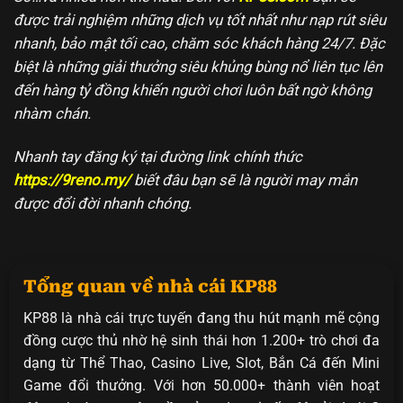
được trải nghiệm những dịch vụ tốt nhất như nạp rút siêu
nhanh, bảo mật tối cao, chăm sóc khách hàng 24/7. Đặc
biệt là những giải thưởng siêu khủng bùng nổ liên tục lên
đến hàng tỷ đồng khiến người chơi luôn bất ngờ không
nhàm chán.
Nhanh tay đăng ký tại đường link chính thức
https://9reno.my/
biết đâu bạn sẽ là người may mắn
được đổi đời nhanh chóng.
Tổng quan về nhà cái KP88
KP88 là nhà cái trực tuyến đang thu hút mạnh mẽ cộng
đồng cược thủ nhờ hệ sinh thái hơn 1.200+ trò chơi đa
dạng từ Thể Thao, Casino Live, Slot, Bắn Cá đến Mini
Game đổi thưởng. Với hơn 50.000+ thành viên hoạt